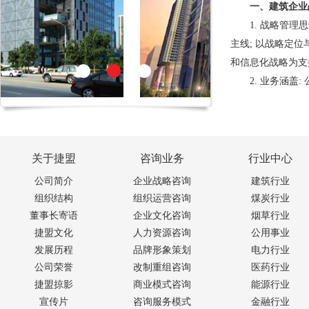
一、建筑企业
有盛誉。
1. 战略管
核心团队成员
主线; 以战略定位
大学建筑专业教授
和信息化战略为支
管理精英以及有多
2. 业务涵盖
级咨询师。公司管
心职能战略规划；
信息、及时把握国
审； 企业战略实
建筑企业的发展管
二、组织运营
有深入的掌握，并
1. 组织运
关于捷盟
咨询业务
行业中心
团队。
心；以企业内控 
公司简介
企业战略咨询
建筑行业
建筑行业咨询
流程的梳理为主线
组织结构
组织运营咨询
煤炭行业
流程以及完善的服
2. 业务涵
董事长寄语
企业文化咨询
烟草行业
管理咨询服务。咨
组织设计；业务流
捷盟文化
人力资源咨询
公用事业
询、组织管理与运
化；企业内控体系
发展历程
品牌形象策划
电力行业
源咨询、品牌规划
公司荣誉
改制重组咨询
医药行业
控制；企业信息化
询、企业财务管理
捷盟掠影
商业模式咨询
能源行业
三、人力资源
等全方位服务。
宣传片
咨询服务模式
金融行业
1. 人力资