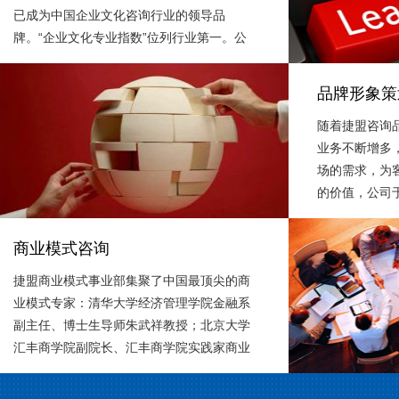
已成为中国企业文化咨询行业的领导品
略理论和丰富
牌。“企业文化专业指数”位列行业第一。公
略专家全程参
司开发的“战略导向型企业文化咨询模
高质量、高水
式”、“CCMS企业文化测评工具”“价值管理三
品牌形象策
导模式”、“企业文化生长全景模型”等成为业
随着捷盟咨询
内首肯的企业文化咨询模式与工具，被许多
业务不断增多
咨询公司所采用。公司已成功为北京同仁堂
场的需求，为
集团、国家电网、洋河股份、山东能源集
的价值，公司于
团、国电集团、中建四局、国家游泳中心
式成立品牌形
（水立方）等300多家大中型企业提供了的
捷盟咨询品牌
企业文化全案咨询，大部分项目都成为行业
商业模式咨询
服务将集中在
的标杆与企业文化经典案例。
捷盟商业模式事业部集聚了中国最顶尖的商
牌形象、企业
业模式专家：清华大学经济管理学院金融系
推广、企业产
副主任、博士生导师朱武祥教授；北京大学
等方面而努力
汇丰商学院副院长、汇丰商学院实践家商业
国内主流媒体
模式研究中心主任魏炜教授。 中国企业界最
意人才资源，
流行的商业模式定义——商业模式是企业利
供更为优质的