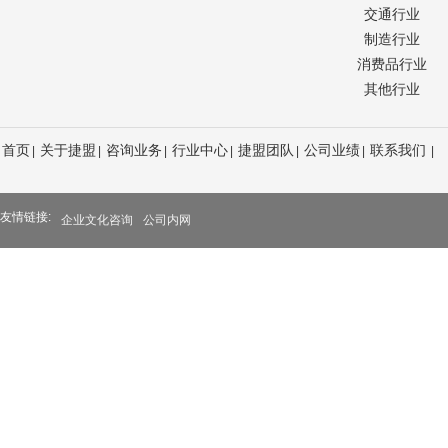
公司始终不渝
交通行业
工的培养与激励为
意；诚信高效服务
制造行业
为主线。
理思想，提升建筑
消费品行业
2. 业务涵
最新的、科学的管
其他行业
分析；岗位评估；
为建筑企业客户提
业生涯规划；培训
建筑行业激烈的竞
首页
关于捷盟
咨询业务
行业中心
捷盟团队
公司业绩
联系我们
|
|
|
|
|
|
|
四、企业文
结识捷盟，成
1. 文化管
煌！
企业凝聚力建立为
友情链接:
企业文化咨询
公司内网
元素为重点。
2. 业务涵
素分析与个性定位
为规范体系设计；
与领导力提升方案